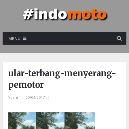
MENU
ular-terbang-menyerang-
pemotor
Yoshi
|
20/04/2017
|