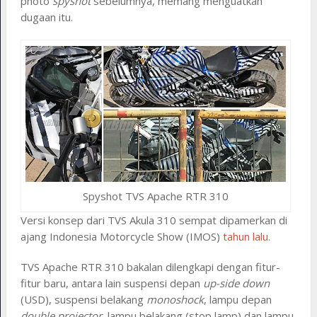
photo
spyshot
sebelumnya, memang menguatkan
dugaan itu.
Spyshot TVS Apache RTR 310
Versi konsep dari TVS Akula 310 sempat dipamerkan di
ajang Indonesia Motorcycle Show (IMOS)
tahun lalu
.
TVS Apache RTR 310 bakalan dilengkapi dengan fitur-
fitur baru, antara lain suspensi depan
up-side down
(USD), suspensi belakang
monoshock
, lampu depan
double projector
, lampu belakang (stop lamp) dan lampu