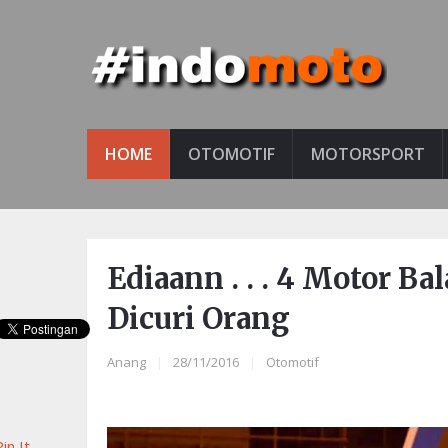
HOME
OTOMOTIF
MOTORSPORT
Ediaann . . . 4 Motor 
Dicuri Orang
Anang
|
28/11/2016
|
Otomotif
in It