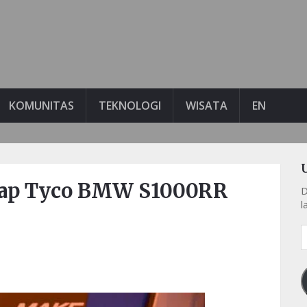
KOMUNITAS
TEKNOLOGI
WISATA
EN
Balap Tyco BMW S1000RR
D
l
A
e
k