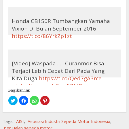
pic.twitter.com/wiVaeDeeq0
— Indomoto++ (@indomoto)
October
11, 2016
Honda CB150R Tumbangkan Yamaha
Vixion Di Bulan September 2016
https://t.co/86YrkZp1zt
— Indomoto++ (@indomoto)
October
10, 2016
[Video] Waspada . . . Curanmor Bisa
Terjadi Lebih Cepat Dari Pada Yang
Kita Duga
https://t.co/Qed7gA3rce
pic.twitter.com/y0mz5Bf43l
Bagikan ini:
— Indomoto++ (@indomoto)
October
10, 2016
Tags:
AISI
,
Asosiasi Industri Sepeda Motor Indonesia
,
penjualan sepeda motor