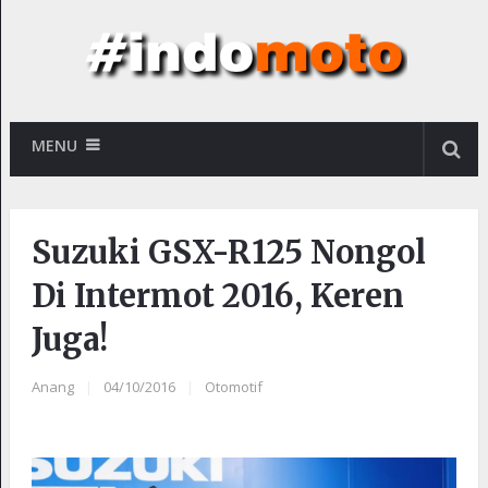
MENU
Suzuki GSX-R125 Nongol
Di Intermot 2016, Keren
Juga!
Anang
|
04/10/2016
|
Otomotif