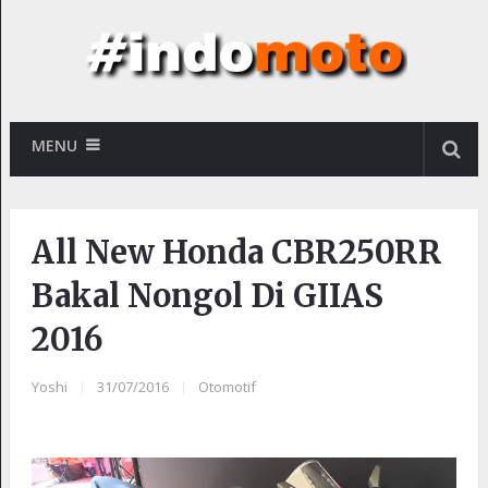
MENU
All New Honda CBR250RR
Bakal Nongol Di GIIAS
2016
Yoshi
|
31/07/2016
|
Otomotif