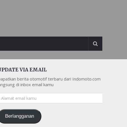
UPDATE VIA EMAIL
apatkan berita otomotif terbaru dari Indomoto.com
angsung di inbox email kamu
lamat
mail
amu
Berlangganan