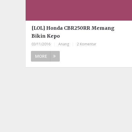
[LOL] Honda CBR250RR Memang
Bikin Kepo
03/11/2016
|
Anang
|
2 Komentar
MORE