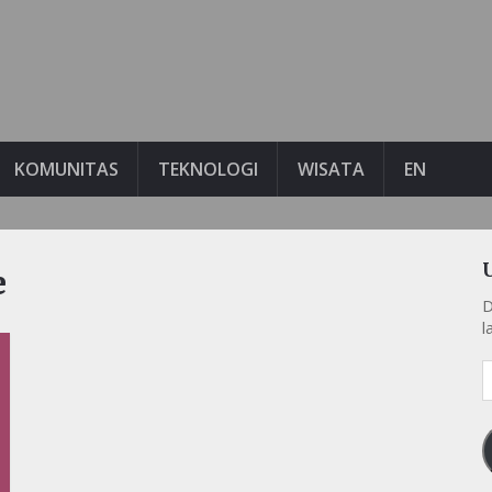
KOMUNITAS
TEKNOLOGI
WISATA
EN
e
D
l
A
e
k