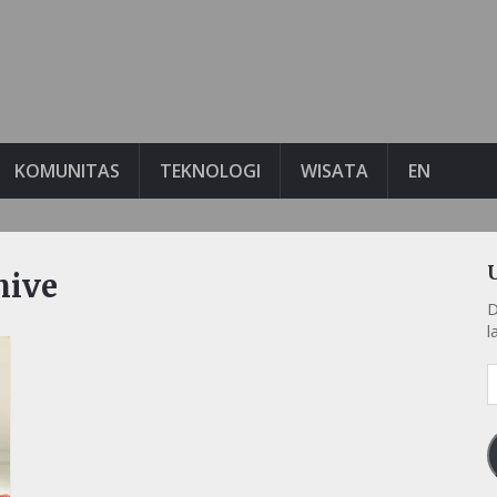
KOMUNITAS
TEKNOLOGI
WISATA
EN
hive
D
l
A
e
k