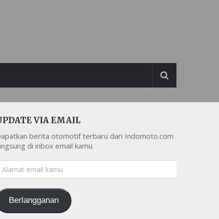
UPDATE VIA EMAIL
apatkan berita otomotif terbaru dari Indomoto.com
angsung di inbox email kamu
lamat
mail
amu
Berlangganan