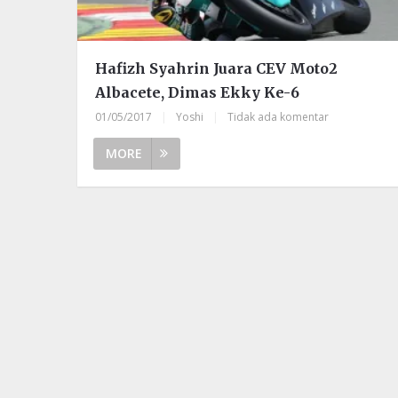
Hafizh Syahrin Juara CEV Moto2
Albacete, Dimas Ekky Ke-6
01/05/2017
|
Yoshi
|
Tidak ada komentar
MORE