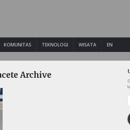
KOMUNITAS
TEKNOLOGI
WISATA
EN
acete Archive
D
l
A
e
k