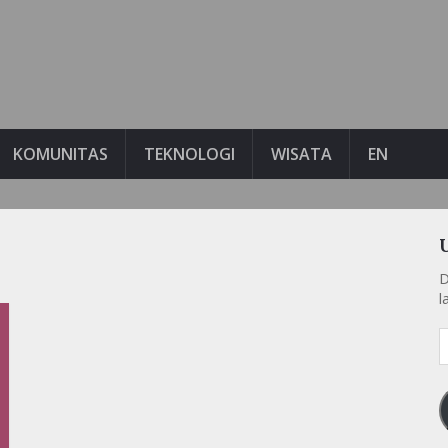
KOMUNITAS
TEKNOLOGI
WISATA
EN
D
l
A
e
k