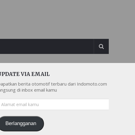
UPDATE VIA EMAIL
apatkan berita otomotif terbaru dari Indomoto.com
angsung di inbox email kamu
lamat
mail
amu
Berlangganan