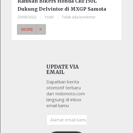
Ratusan Bikers Honda CRF150L
Dukung Delvintor di MXGP Samota
29/06/2022
|
Yoshi
|
Tidak ada komentar
MORE
UPDATE VIA
EMAIL
Dapatkan berita
otomotif terbaru
dari Indomoto.com
langsung di inbox
email kamu
Alamat
email
kamu