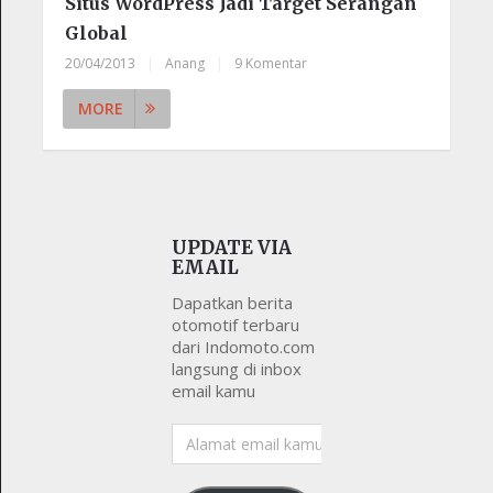
Situs WordPress Jadi Target Serangan
Global
20/04/2013
|
Anang
|
9 Komentar
MORE
UPDATE VIA
EMAIL
Dapatkan berita
otomotif terbaru
dari Indomoto.com
langsung di inbox
email kamu
Alamat
email
kamu