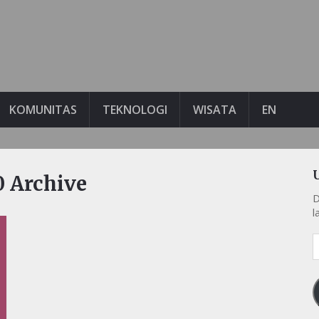
KOMUNITAS
TEKNOLOGI
WISATA
EN
 Archive
D
l
A
e
k