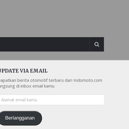
UPDATE VIA EMAIL
apatkan berita otomotif terbaru dari Indomoto.com
angsung di inbox email kamu
lamat
mail
amu
Berlangganan