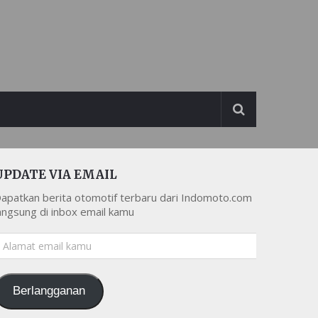
UPDATE VIA EMAIL
apatkan berita otomotif terbaru dari Indomoto.com
angsung di inbox email kamu
lamat
mail
amu
Berlangganan