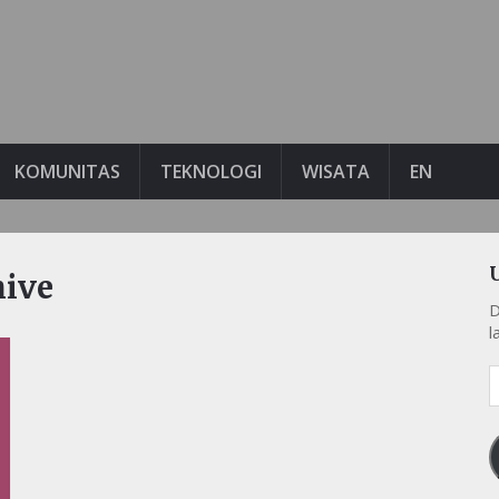
KOMUNITAS
TEKNOLOGI
WISATA
EN
hive
D
l
A
e
k