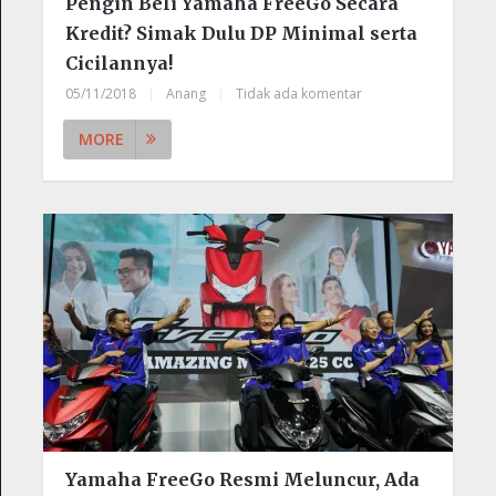
Pengin Beli Yamaha FreeGo Secara
Kredit? Simak Dulu DP Minimal serta
Cicilannya!
05/11/2018
|
Anang
|
Tidak ada komentar
MORE
Yamaha FreeGo Resmi Meluncur, Ada