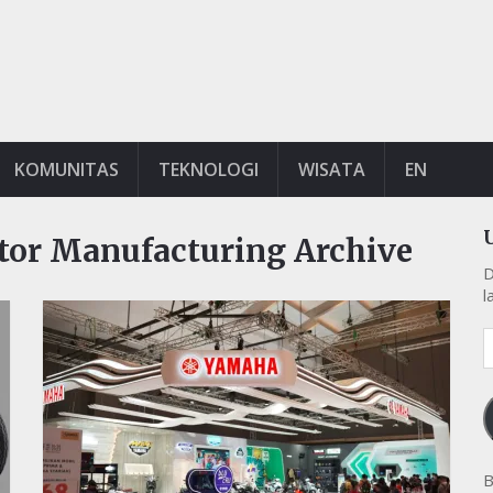
KOMUNITAS
TEKNOLOGI
WISATA
EN
or Manufacturing Archive
D
l
A
e
k
B