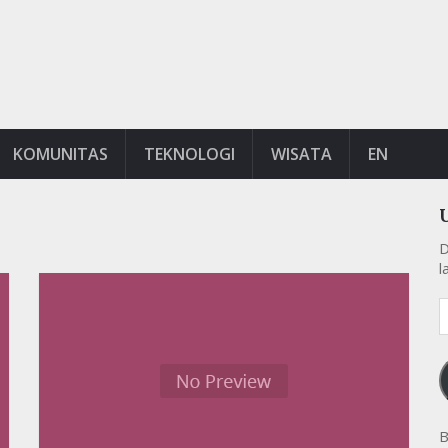
KOMUNITAS
TEKNOLOGI
WISATA
EN
D
l
A
e
k
B