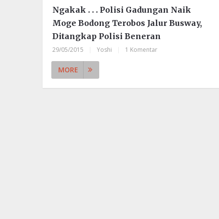
Ngakak . . . Polisi Gadungan Naik
Moge Bodong Terobos Jalur Busway,
Ditangkap Polisi Beneran
29/05/2015
|
Yoshi
|
1 Komentar
MORE