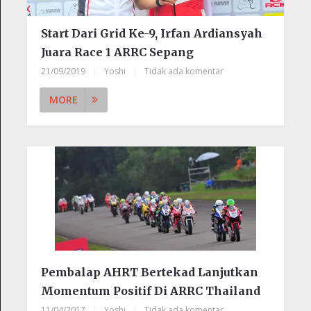
Start Dari Grid Ke-9, Irfan Ardiansyah
Juara Race 1 ARRC Sepang
21/09/2019
|
Yoshi
|
Tidak ada komentar
MORE
Pembalap AHRT Bertekad Lanjutkan
Momentum Positif Di ARRC Thailand
11/04/2017
|
Yoshi
|
Tidak ada komentar