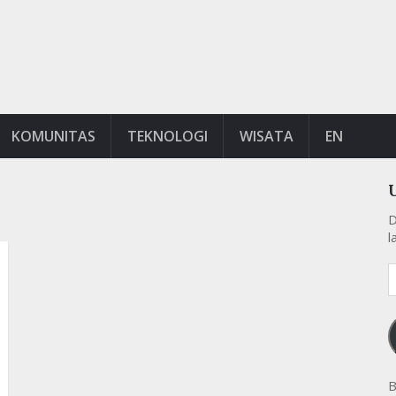
KOMUNITAS
TEKNOLOGI
WISATA
EN
D
l
A
e
k
B