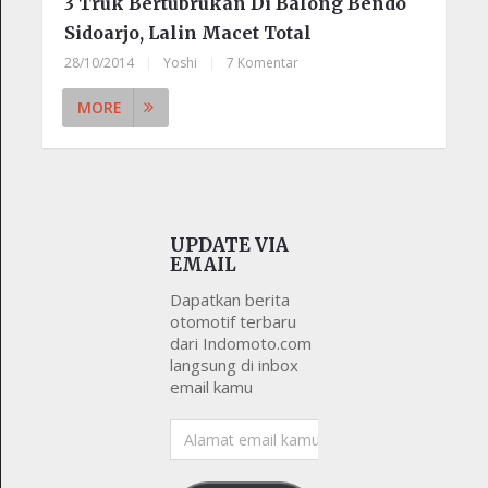
3 Truk Bertubrukan Di Balong Bendo
Sidoarjo, Lalin Macet Total
28/10/2014
|
Yoshi
|
7 Komentar
MORE
UPDATE VIA
EMAIL
Dapatkan berita
otomotif terbaru
dari Indomoto.com
langsung di inbox
email kamu
Alamat
email
kamu