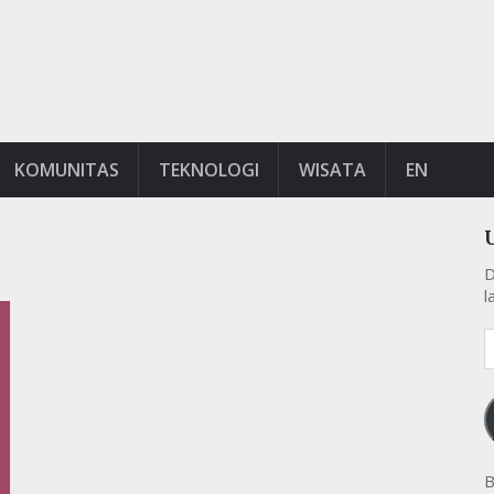
KOMUNITAS
TEKNOLOGI
WISATA
EN
D
l
A
e
k
B