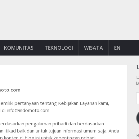
KOMUNITAS
TEKNOLOGI
WISATA
EN
D
l
omoto.com
A
e
memiliki pertanyaan tentang Kebijakan Layanan kami,
k
l di info@indomoto.com
s berdasarkan pengalaman pribadi dan berdasarkan
n itikad baik dan untuk tujuan informasi umum saja. Anda
B
onten di blog ini untuk kepentingan pribadi.