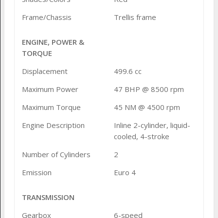
Frame/Chassis
Trellis frame
ENGINE, POWER &
TORQUE
Displacement
499.6 cc
Maximum Power
47 BHP @ 8500 rpm
Maximum Torque
45 NM @ 4500 rpm
Engine Description
Inline 2-cylinder, liquid-
cooled, 4-stroke
Number of Cylinders
2
Emission
Euro 4
TRANSMISSION
Gearbox
6-speed