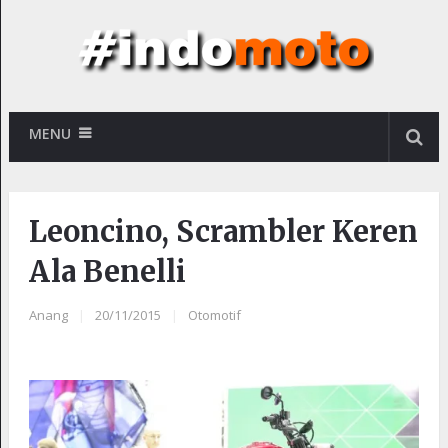
MENU
Leoncino, Scrambler Keren
Ala Benelli
Anang
|
20/11/2015
|
Otomotif