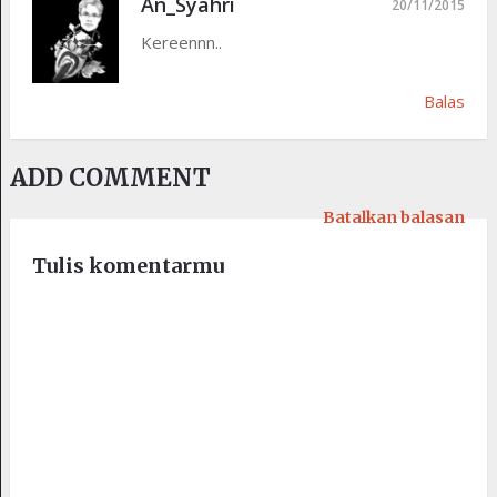
An_Syahri
20/11/2015
Kereennn..
Balas
ADD COMMENT
Batalkan balasan
Tulis komentarmu