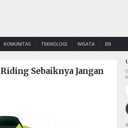
KOMUNITAS
TEKNOLOGI
WISATA
EN
t Riding Sebaiknya Jangan
D
l
A
e
k
B