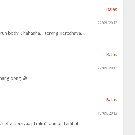
Balas
22/09/2012
seluruh body… hahaaha… terang bercahaya….
Balas
22/09/2012
kunang dong 😀
Balas
18/09/2012
 reflectornya.. jd mlm2 pun bs terlihat.