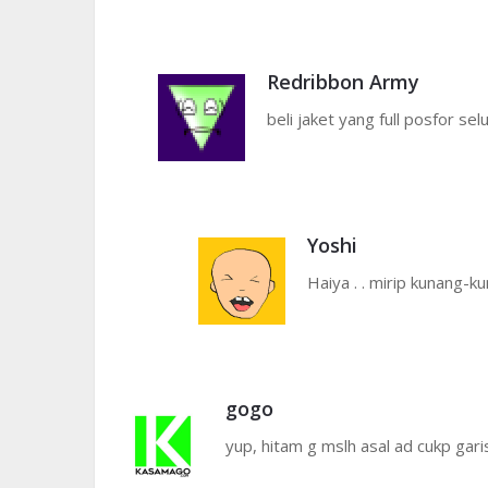
Redribbon Army
beli jaket yang full posfor 
Yoshi
Haiya . . mirip kunang-
gogo
yup, hitam g mslh asal ad cukp garis