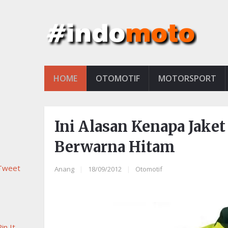
HOME
OTOMOTIF
MOTORSPORT
Ini Alasan Kenapa Jake
Berwarna Hitam
Tweet
Anang
|
18/09/2012
|
Otomotif
in It