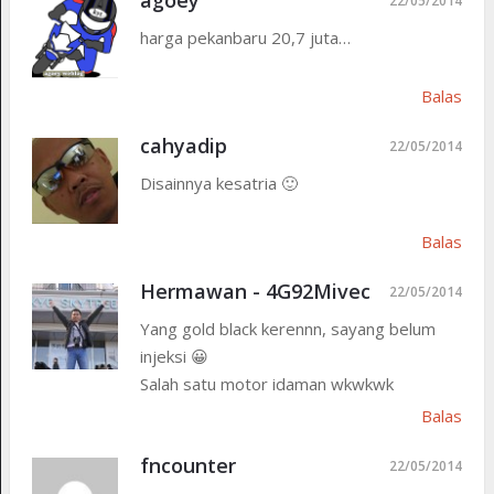
agoey
22/05/2014
harga pekanbaru 20,7 juta…
Balas
cahyadip
22/05/2014
Disainnya kesatria 🙂
Balas
Hermawan - 4G92Mivec
22/05/2014
Yang gold black kerennn, sayang belum
injeksi 😀
Salah satu motor idaman wkwkwk
Balas
fncounter
22/05/2014