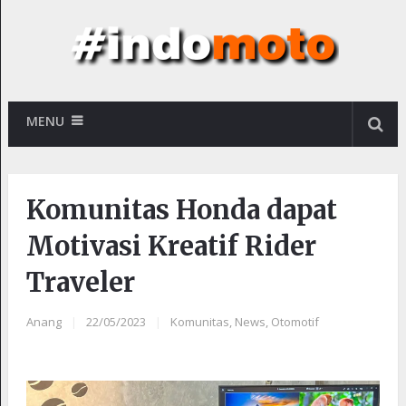
MENU
Komunitas Honda dapat
Motivasi Kreatif Rider
Traveler
Anang
|
22/05/2023
|
Komunitas
,
News
,
Otomotif