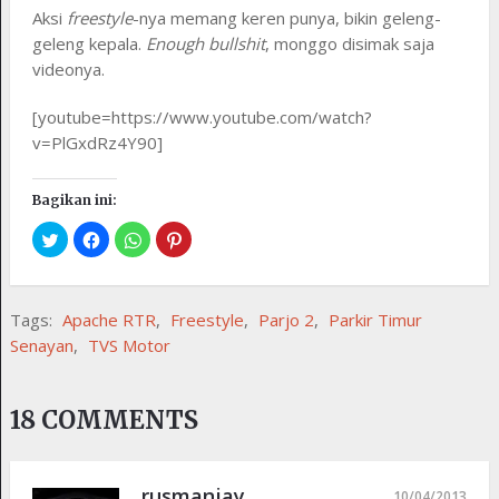
Aksi
freestyle
-nya memang keren punya, bikin geleng-
geleng kepala.
Enough bullshit
, monggo disimak saja
videonya.
[youtube=https://www.youtube.com/watch?
v=PlGxdRz4Y90]
Bagikan ini:
Tags:
Apache RTR
,
Freestyle
,
Parjo 2
,
Parkir Timur
Senayan
,
TVS Motor
18 COMMENTS
rusmanjay
10/04/2013