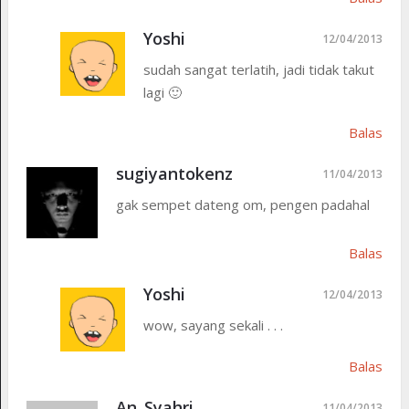
Yoshi
12/04/2013
sudah sangat terlatih, jadi tidak takut
lagi 🙂
Balas
sugiyantokenz
11/04/2013
gak sempet dateng om, pengen padahal
Balas
Yoshi
12/04/2013
wow, sayang sekali . . .
Balas
An_Syahri
11/04/2013