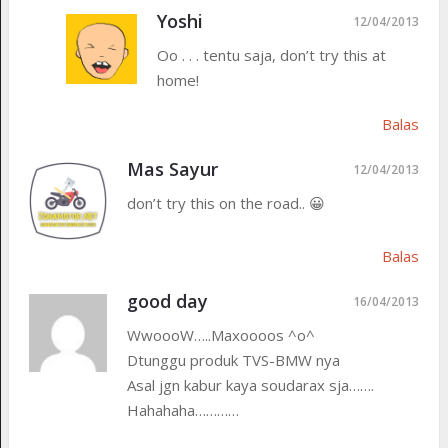
Yoshi
12/04/2013
Oo . . . tentu saja, don’t try this at
home!
Balas
Mas Sayur
12/04/2013
don’t try this on the road.. 😀
Balas
good day
16/04/2013
WwoooW…..Maxoooos ^o^
Dtunggu produk TVS-BMW nya
Asal jgn kabur kaya soudarax sja…….
Hahahaha…………