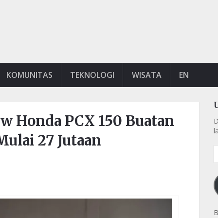
KOMUNITAS
TEKNOLOGI
WISATA
EN
ew Honda PCX 150 Buatan
D
l
Mulai 27 Jutaan
A
e
k
B