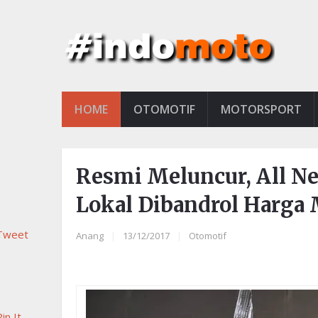
HOME
OTOMOTIF
MOTORSPORT
Resmi Meluncur, All N
Lokal Dibandrol Harga 
Tweet
Anang
|
13/12/2017
|
Otomotif
in It