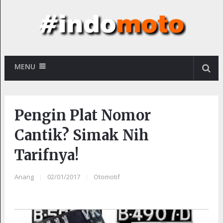
MENU
Pengin Plat Nomor
Cantik? Simak Nih
Tarifnya!
Anang
|
02/01/2017
|
Otomotif