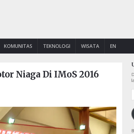
KOMUNITAS
TEKNOLOGI
WISATA
EN
or Niaga Di IMoS 2016
D
l
A
e
k
B