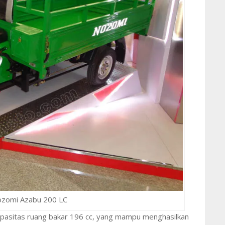
ozomi Azabu 200 LC
asitas ruang bakar 196 cc, yang mampu menghasilkan