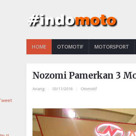
HOME
OTOMOTIF
MOTORSPORT
Nozomi Pamerkan 3 Mot
Anang
|
03/11/2016
|
Otomotif
Tweet
in It